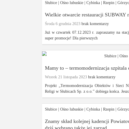
Słubice
|
Ośno lubuskie
|
Cybinka
|
Rzepin
|
Górzy
Wielkie otwarcie restauracji SUBWAY 
Środa 6 grudnia 2023
brak komentarzy
Już w czwartek 07.12.2023 r. zapraszamy na stac
super promocje! Dla pierwszych
Słubice
|
Ośno 
Mamy to – termomodernizacja szpitala 
Wtorek 21 listopada 2023
brak komentarzy
Projekt „Termomodernizacja Obiektów i Sieci N
Religi w Słubicach Sp. z o.o.” dobiega końca. Jeszc
Słubice
|
Ośno lubuskie
|
Cybinka
|
Rzepin
|
Górzy
Znamy skład kolejnej kadencji Powiat
dziś wybrano także jej zarząd