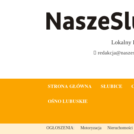
Lokalny 
redakcja@naszes
STRONA GŁÓWNA
SŁUBICE
OŚNO LUBUSKIE
OGŁOSZENIA:
Motoryzacja
Nieruchomości