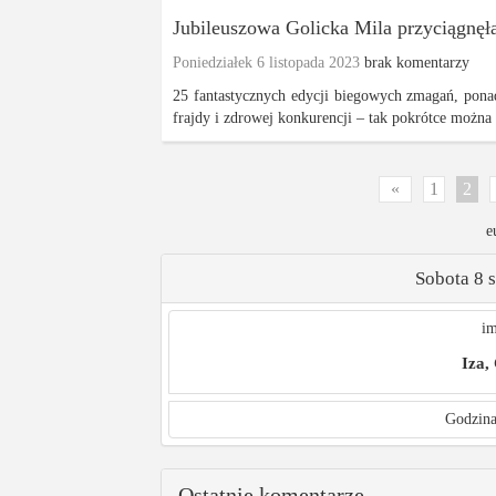
Jubileuszowa Golicka Mila przyciągnęł
Poniedziałek 6 listopada 2023
brak komentarzy
25 fantastycznych edycji biegowych zmagań, pona
frajdy i zdrowej konkurencji – tak pokrótce można u
«
1
2
e
Sobota 8 
im
Iza,
Godzina
Ostatnie komentarze