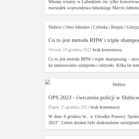
Wiosnę witamy w Lubuskiem nie tylko koncertowo.
marszałek województwa lubuskiego Marcin Jabłońsk
Słubice
|
Ośno lubuskie
|
Cybinka
|
Rzepin
|
Górzy
Co to jest metoda RHW i triple shampo
Wtorek 19 grudnia 2023
brak komentarzy
Co to jest metoda RHW i triple shampooing – now
na zastosowaniu szamponu i odżywki. Kilka lat tem
Słubice
OPS 2023 - ćwiczenia policji w Słubica
Piątek 15 grudnia 2023
brak komentarzy
W dniu 8 grudnia br., w Ośrodku Pomocy Społec
2023”. Celem działań było doskonalenie umiejętności