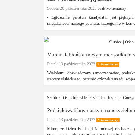
Sobota 28 października 2023
brak komentarzy
- Zgłoszenie państwa kandydatur jest pięknym
mieszkańców naszego powiatu, szczególnie w kontek
Słubice
|
Ośno 
Marcin Jabłoński nowym marszałkiem 
Piątek 13 października 2023
2 komentarze
Wieloletni, doświadczony samorządowiec, podsekre
starosty słubickiego, ostatnio członek zarządu woj
Słubice
|
Ośno lubuskie
|
Cybinka
|
Rzepin
|
Górzy
Podziękowaliśmy naszym nauczycielom 
Piątek 13 października 2023
9 komentarzy
Mimo, że Dzień Edukacji Narodowej obchodzimy ju
powiatowych szkół na uroczyste śniadanie. Pedago