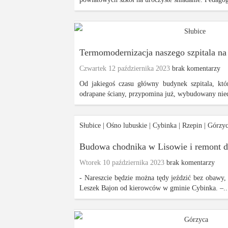
Słubice
Termomodernizacja naszego szpitala na o
Czwartek 12 października 2023
brak komentarzy
Od jakiegoś czasu główny budynek szpitala, kt
odrapane ściany, przypomina już, wybudowany ni
Słubice
|
Ośno lubuskie
|
Cybinka
|
Rzepin
|
Górzy
Budowa chodnika w Lisowie i remont dr
Wtorek 10 października 2023
brak komentarzy
- Nareszcie będzie można tędy jeździć bez obawy,
Leszek Bajon od kierowców w gminie Cybinka. –..
Górzyca