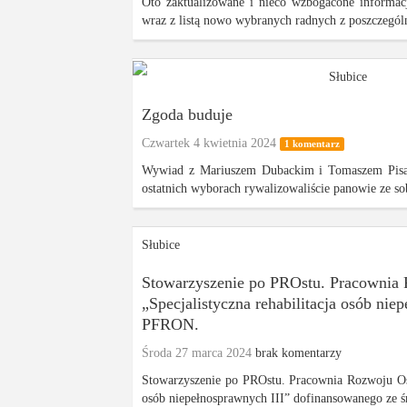
Oto zaktualizowane i nieco wzbogacone informa
wraz z listą nowo wybranych radnych z poszczegól
Słubice
Zgoda buduje
Czwartek 4 kwietnia 2024
1 komentarz
Wywiad z Mariuszem Dubackim i Tomaszem Pisar
ostatnich wyborach rywalizowaliście panowie ze sob
Słubice
Stowarzyszenie po PROstu. Pracownia R
„Specjalistyczna rehabilitacja osób ni
PFRON.
Środa 27 marca 2024
brak komentarzy
Stowarzyszenie po PROstu. Pracownia Rozwoju Osob
osób niepełnosprawnych III” dofinansowanego ze ś