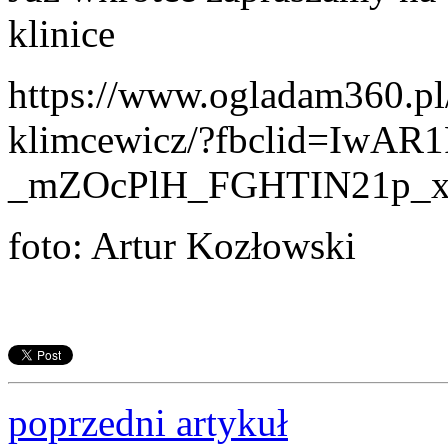
klinice
https://www.ogladam360.pl/k
klimcewicz/?fbclid=IwAR1
_mZOcPlH_FGHTIN21p_
foto: Artur Kozłowski
poprzedni artykuł