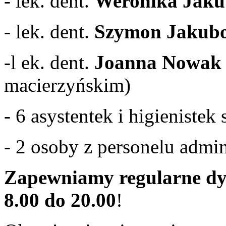
- lek. dent.
Weronika Jak
- lek. dent.
Szymon Jakub
-l ek. dent.
Joanna Nowa
macierzyńskim)
- 6 asystentek i higieniste
- 2 osoby z personelu admi
Zapewniamy regularne dy
8.00 do 20.00
!