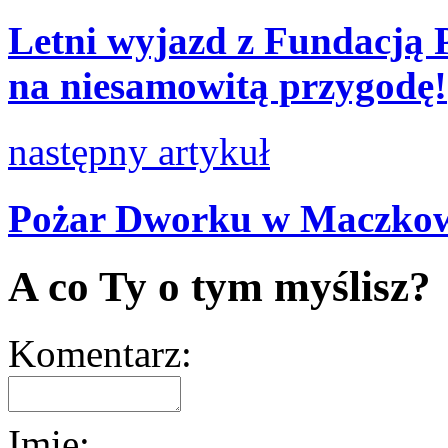
Letni wyjazd z Fundacją P
na niesamowitą przygodę!
następny artykuł
Pożar Dworku w Maczko
A co Ty o tym myślisz?
Komentarz:
Imię: