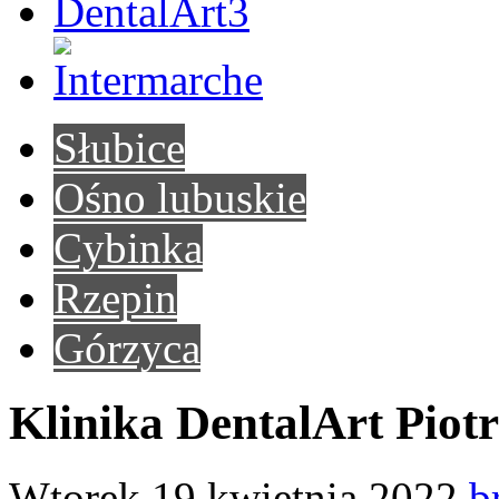
Słubice
Ośno lubuskie
Cybinka
Rzepin
Górzyca
Klinika DentalArt Piotr
Wtorek 19 kwietnia 2022
b