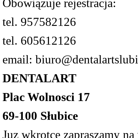
Obowiązuje rejestracja:
tel. 957582126
tel. 605612126
email: biuro@dentalartslubi
DENTALART
Plac Wolnosci 17
69-100 Słubice
Juz wkrotce zapraszamy na 