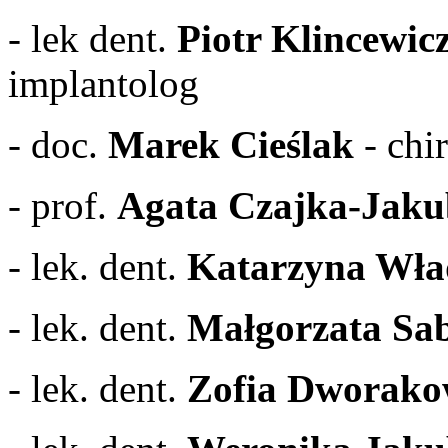
- lek dent.
Piotr Klincewic
implantolog
- doc.
Marek Cieślak
- chi
- prof.
Agata Czajka-Jak
- lek. dent.
Katarzyna Wła
- lek. dent.
Małgorzata Sa
- lek. dent.
Zofia Dworako