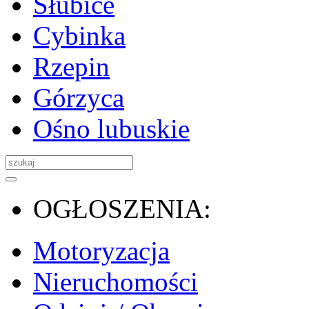
Słubice
Cybinka
Rzepin
Górzyca
Ośno lubuskie
OGŁOSZENIA:
Motoryzacja
Nieruchomości