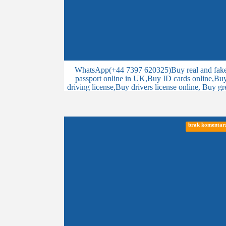
WhatsApp(+44 7397 620325)Buy real and fak
passport online in UK,Buy ID cards online,Bu
driving license,Buy drivers license online, Buy gr
card, residence permit, IELTS, work permit,
citizenship, buy Canadian resident permits, apply 
Canadian
brak komentar