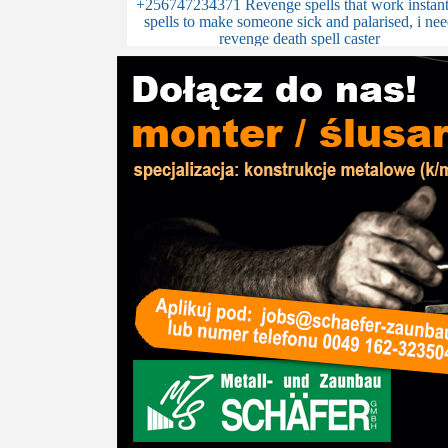
+256747234371 Revenge spells that work instant
spells to make someone sick and palarised, i ne
revenge death spell caster