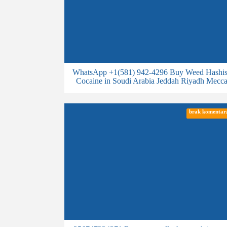
WhatsApp +1(581) 942-4296 Buy Weed Hashi
Cocaine in Soudi Arabia Jeddah Riyadh Mecc
brak komentar