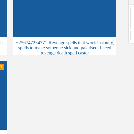
sh
+256747234371 Revenge spells that work instantly,
a
spells to make someone sick and palarised, i need
revenge death spell caster
zy