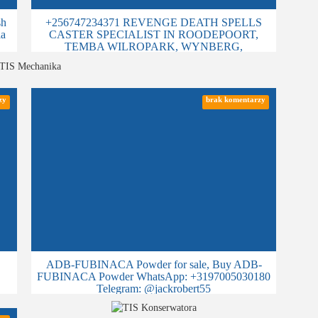
sh
+256747234371 REVENGE DEATH SPELLS
ia
CASTER SPECIALIST IN ROODEPOORT,
TEMBA WILROPARK, WYNBERG,
KRUGERSDORP, MIDRAND, RICHARDS
BAY, RANDBURG , RANDFONTEIN,
BRAMLEY, ADELAIDE
BRONKHORSTSPRUIT, CAMPERDOWN,
zy
brak komentarzy
CARLETONVILLE, CENTURION,
DOUGLASDALE, DURBAN
ADB-FUBINACA Powder for sale, Buy ADB-
FUBINACA Powder WhatsApp: +3197005030180
Telegram: @jackrobert55