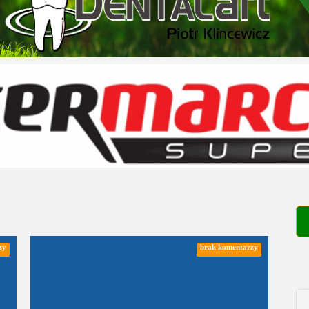
zy
brak komentarzy