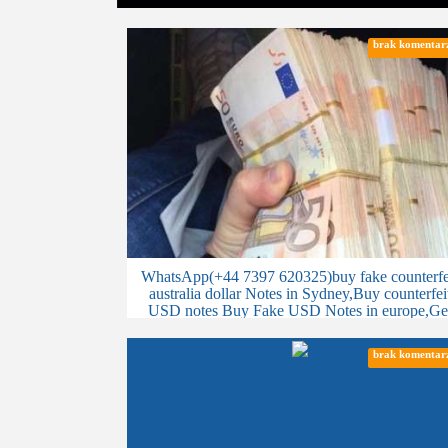
brak komentar
WhatsApp(+44 7397 620325)buy fake counterfe
australia dollar Notes in Sydney,Buy counterfei
USD notes Buy Fake USD Notes in europe,Ge
counterfeit euro notes in Greece
brak komentar