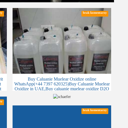
zy
brak komentarzy
it
Buy Caluanie Muelear Oxidize online
t
WhatsApp(+44 7397 620325)Buy Caluanie Muelear
t
Oxidize in UAE,Buy caluanie muelear oxidize D2O
Heavy Water from Chemical
zy
brak komentarzy