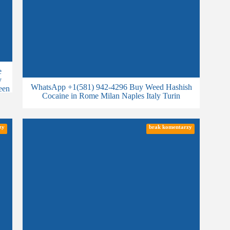
e
y
WhatsApp +1(581) 942-4296 Buy Weed Hashish
een
Cocaine in Rome Milan Naples Italy Turin
for
zy
brak komentarzy