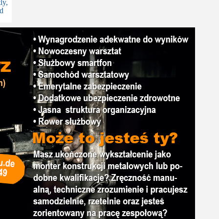
ly,
ed