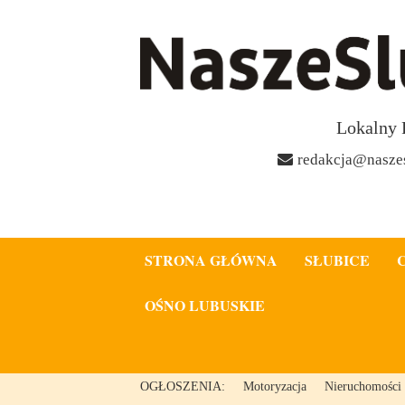
Lokalny 
redakcja@naszes
STRONA GŁÓWNA
SŁUBICE
OŚNO LUBUSKIE
OGŁOSZENIA:
Motoryzacja
Nieruchomości