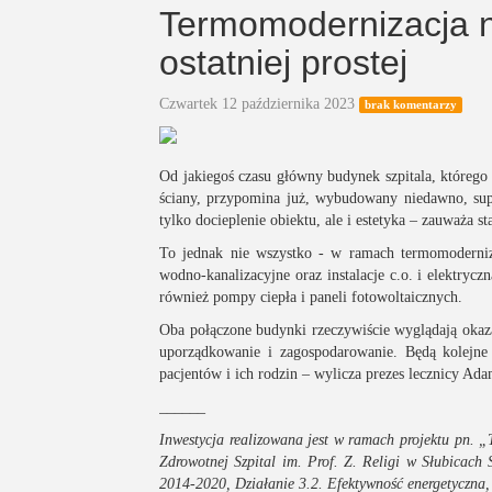
Termomodernizacja n
ostatniej prostej
Czwartek 12 października 2023
brak komentarzy
Od jakiegoś czasu główny budynek szpitala, któreg
ściany, przypomina już, wybudowany niedawno, su
tylko docieplenie obiektu, ale i estetyka – zauważa s
To jednak nie wszystko - w ramach termomoderniz
wodno-kanalizacyjne oraz instalacje c.o. i elektry
również pompy ciepła i paneli fotowoltaicznych.
Oba połączone budynki rzeczywiście wyglądają okaza
uporządkowanie i zagospodarowanie. Będą kolejne 
pacjentów i ich rodzin – wylicza prezes lecznicy Ad
______
Inwestycja realizowana jest w ramach projektu pn. 
Zdrowotnej Szpital im. Prof. Z. Religi w Słubicach
2014-2020, Działanie 3.2. Efektywność energetyczna,