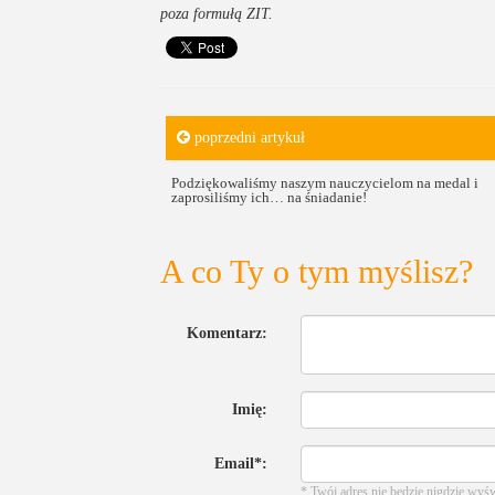
poza formułą ZIT.
poprzedni artykuł
Podziękowaliśmy naszym nauczycielom na medal i
zaprosiliśmy ich… na śniadanie!
A co Ty o tym myślisz?
Komentarz:
Imię:
Email*:
* Twój adres nie będzie nigdzie wyś