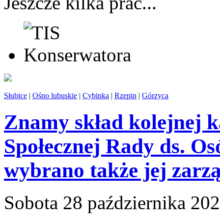
Jeszcze kilka prac...
Słubice
|
Ośno lubuskie
|
Cybinka
|
Rzepin
|
Górzyca
Znamy skład kolejnej k
Społecznej Rady ds. Os
wybrano także jej zarz
Sobota 28 października 20