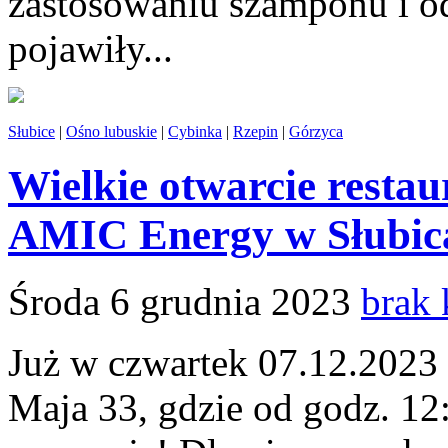
zastosowaniu szamponu i od
pojawiły...
Słubice
|
Ośno lubuskie
|
Cybinka
|
Rzepin
|
Górzyca
Wielkie otwarcie resta
AMIC Energy w Słubic
Środa 6 grudnia 2023
brak
Już w czwartek 07.12.2023 r
Maja 33, gdzie od godz. 12