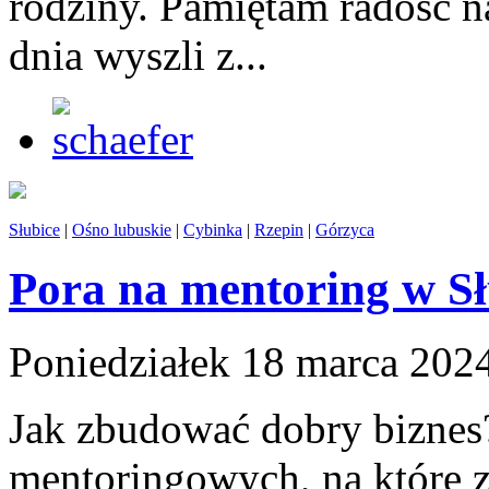
rodziny. Pamiętam radość na
dnia wyszli z...
Słubice
|
Ośno lubuskie
|
Cybinka
|
Rzepin
|
Górzyca
Pora na mentoring w S
Poniedziałek 18 marca 202
Jak zbudować dobry biznes
mentoringowych, na które 