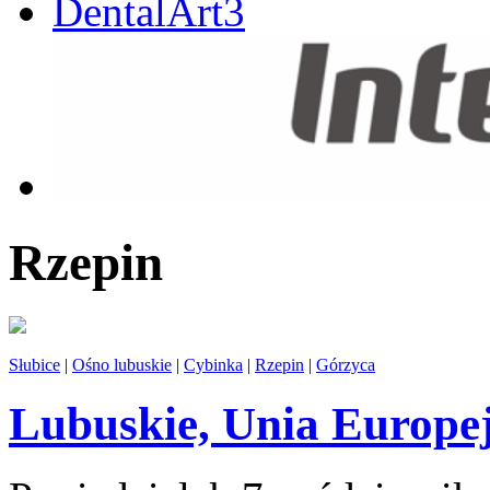
Rzepin
Słubice
|
Ośno lubuskie
|
Cybinka
|
Rzepin
|
Górzyca
Lubuskie, Unia Europejs