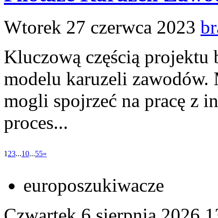
Wtorek 27 czerwca 2023
br
Kluczową częścią projektu b
modelu karuzeli zawodów. M
mogli spojrzeć na pracę z i
proces...
1
2
3
...
10
...
55
»
europoszukiwacze
Czwartek 6 sierpnia 2026
1