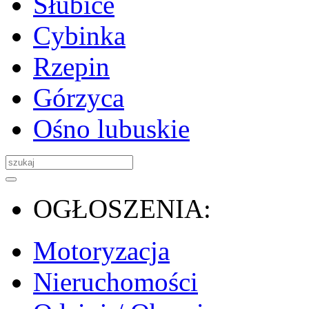
Słubice
Cybinka
Rzepin
Górzyca
Ośno lubuskie
OGŁOSZENIA:
Motoryzacja
Nieruchomości