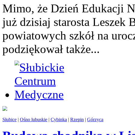
Mimo, że Dzień Edukacji N
już dzisiaj starosta Leszek 
powiatowych szkół na uroc
podziękował także...
Słubice
|
Ośno lubuskie
|
Cybinka
|
Rzepin
|
Górzyca