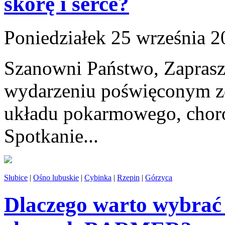
skórę i serce?
Poniedziałek 25 września 
Szanowni Państwo, Zaprasz
wydarzeniu poświęconym zd
układu pokarmowego, choró
Spotkanie...
Słubice
|
Ośno lubuskie
|
Cybinka
|
Rzepin
|
Górzyca
Dlaczego warto wybrać 