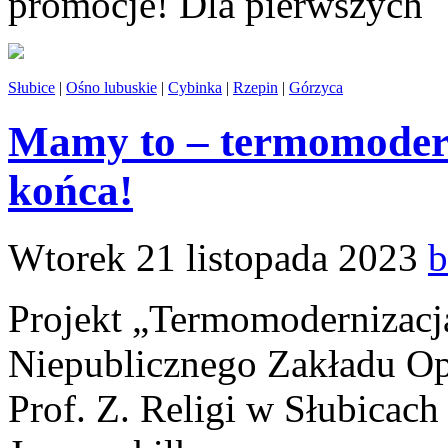
promocje! Dla pierwszych
Słubice
|
Ośno lubuskie
|
Cybinka
|
Rzepin
|
Górzyca
Mamy to – termomodern
końca!
Wtorek 21 listopada 2023
b
Projekt „Termomodernizacja
Niepublicznego Zakładu Opi
Prof. Z. Religi w Słubicach