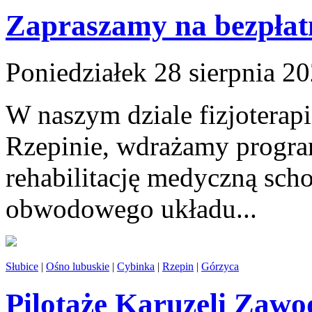
Zapraszamy na bezpłatn
Poniedziałek 28 sierpnia 2
W naszym dziale fizjoterapi
Rzepinie, wdrażamy progr
rehabilitację medyczną scho
obwodowego układu...
Słubice
|
Ośno lubuskie
|
Cybinka
|
Rzepin
|
Górzyca
Pilotaże Karuzeli Zaw