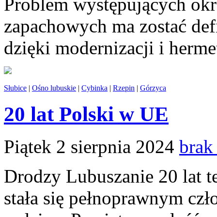
Problem występujących okr
zapachowych ma zostać defi
dzięki modernizacji i hermet
Słubice
|
Ośno lubuskie
|
Cybinka
|
Rzepin
|
Górzyca
20 lat Polski w UE
Piątek 2 sierpnia 2024
brak
Drodzy Lubuszanie 20 lat t
stała się pełnoprawnym czł