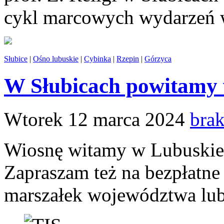
cykl marcowych wydarzeń w 
Słubice
|
Ośno lubuskie
|
Cybinka
|
Rzepin
|
Górzyca
W Słubicach powitamy 
Wtorek 12 marca 2024
bra
Wiosnę witamy w Lubuskiem
Zapraszam też na bezpłatne
marszałek województwa lubu