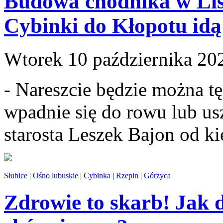
Budowa chodnika w Liso
Cybinki do Kłopotu idą
Wtorek 10 października 20
- Nareszcie będzie można tę
wpadnie się do rowu lub us
starosta Leszek Bajon od k
Słubice
|
Ośno lubuskie
|
Cybinka
|
Rzepin
|
Górzyca
Zdrowie to skarb! Jak