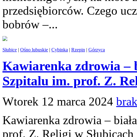
przedsiębiorców. Czego ucz
bobrów –...
Słubice
|
Ośno lubuskie
|
Cybinka
|
Rzepin
|
Górzyca
Kawiarenka zdrowia – 
Szpitalu im. prof. Z. Rel
Wtorek 12 marca 2024
bra
Kawiarenka zdrowia – biał
prof. Z. Religi w Słubicach