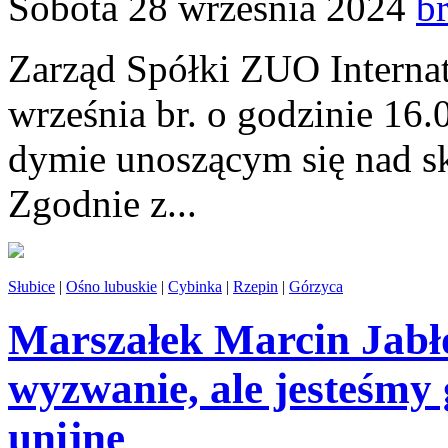
Sobota 28 września 2024
b
Zarząd Spółki ZUO Internat
września br. o godzinie 16
dymie unoszącym się nad 
Zgodnie z...
Słubice
|
Ośno lubuskie
|
Cybinka
|
Rzepin
|
Górzyca
Marszałek Marcin Jabło
wyzwanie, ale jesteśmy
unijne