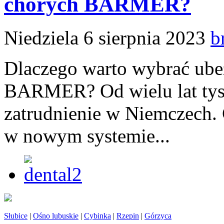
chorych BARMER?
Niedziela 6 sierpnia 2023
b
Dlaczego warto wybrać ube
BARMER? Od wielu lat tysi
zatrudnienie w Niemczech. 
w nowym systemie...
Słubice
|
Ośno lubuskie
|
Cybinka
|
Rzepin
|
Górzyca