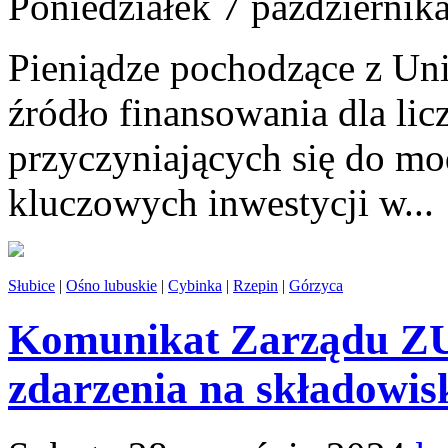
Poniedziałek 7 październik
Pieniądze pochodzące z Unii
źródło finansowania dla lic
przyczyniających się do mo
kluczowych inwestycji w...
Słubice
|
Ośno lubuskie
|
Cybinka
|
Rzepin
|
Górzyca
Komunikat Zarządu ZUO
zdarzenia na składowi