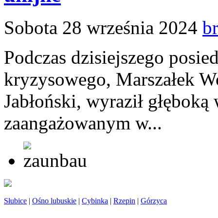
Sobota 28 września 2024
b
Podczas dzisiejszego posie
kryzysowego, Marszałek W
Jabłoński, wyraził głębok
zaangażowanym w...
Słubice
|
Ośno lubuskie
|
Cybinka
|
Rzepin
|
Górzyca