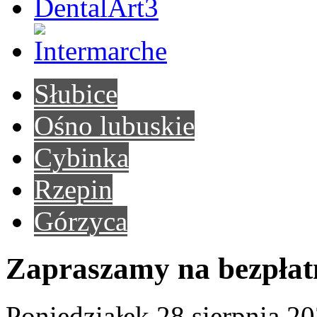
Słubice
Ośno lubuskie
Cybinka
Rzepin
Górzyca
Zapraszamy na bezpłatn
Poniedziałek 28 sierpnia 2