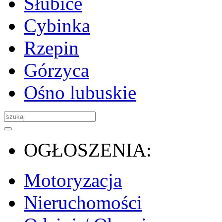
Słubice
Cybinka
Rzepin
Górzyca
Ośno lubuskie
OGŁOSZENIA:
Motoryzacja
Nieruchomości