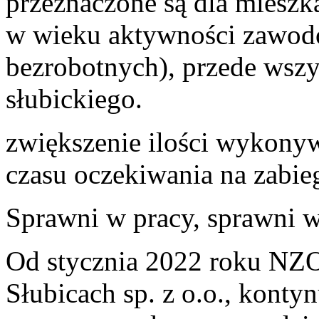
przeznaczone są dla miesz
w wieku aktywności zawodo
bezrobotnych), przede wsz
słubickiego.
zwiększenie ilości wykony
czasu oczekiwania na zabieg
Sprawni w pracy, sprawni w
Od stycznia 2022 roku NZOZ
Słubicach sp. z o.o., kontyn