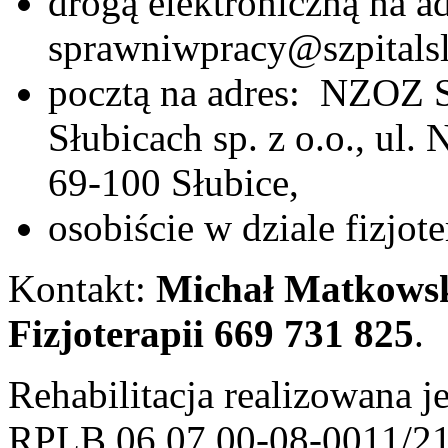
drogą elektroniczną na a
sprawniwpracy@szpitalsl
pocztą na adres: NZOZ Sz
Słubicach sp. z o.o., ul.
69-100 Słubice,
osobiście w dziale fizjot
Kontakt:
Michał Matkowsk
Fizjoterapii 669 731 825
.
Rehabilitacja realizowana j
RPLB.06.07.00-08-0011/21,