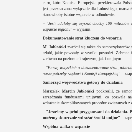
euro, które Komisja Europejska przekierowała Polsc
jest przeznaczona wyłącznie dla Lubuskiego, marsza
stanowiłoby istotne wsparcie w odbudowie.
–
"Jeśli udałoby się uzyskać choćby 100 milionów e
wsparcie regionu"
– wyjaśnił.
Dokumentowanie strat kluczem do wsparcia
M. Jabłoński
zwrócił się także do samorządowców 
szkód, jakie powstały w wyniku powodzi. Zebrane i
zarówno na poziomie krajowym, jak i unijnym.
–
"Proszę wszystkich o dokumentowanie strat, robien
nasze potrzeby rządowi i Komisji Europejskiej"
– zaap
Samorząd województwa gotowy do działania
Marszałek
Marcin Jabłoński
podkreślił, że samo
zarządzania funduszami unijnymi, co pozwala na
wdrażanie skomplikowanych procedur związanych z c
–
"Jesteśmy w pełni przygotowani do działania. Po
możemy skutecznie wdrażać środki unijne"
– zape
Wspólna walka o wsparcie