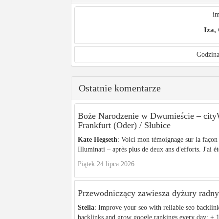
im
Iza,
Godzina
Ostatnie komentarze
Boże Narodzenie w Dwumieście – c
Frankfurt (Oder) / Słubice
Kate Hegseth
: Voici mon témoignage sur la façon 
Illuminati – après plus de deux ans d'efforts. J'ai ét
Piątek 24 lipca 2026
Przewodniczący zawiesza dyżury radnyc
Stella
: Improve your seo with reliable seo backlin
backlinks and grow google rankings every day: + 1