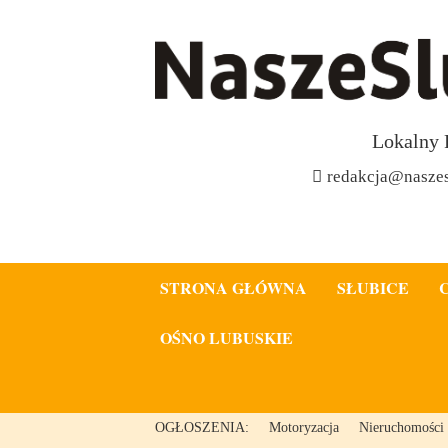
Lokalny 
redakcja@naszes
STRONA GŁÓWNA
SŁUBICE
OŚNO LUBUSKIE
OGŁOSZENIA:
Motoryzacja
Nieruchomości