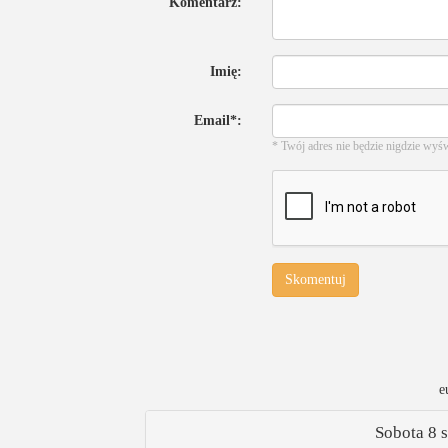
Komentarz:
Imię:
Email*:
* Twój adres nie będzie nigdzie wyś
Skomentuj
e
Sobota 8 