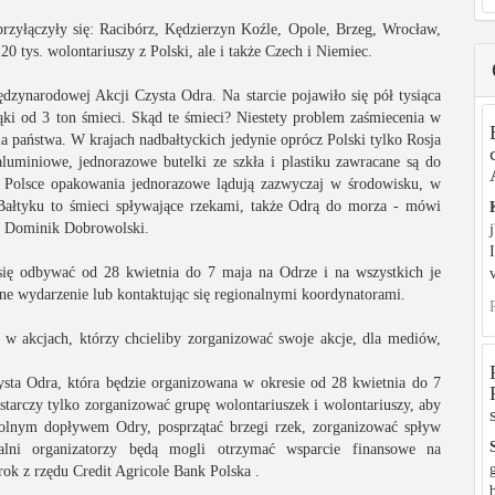
rzyłączyły się: Racibórz, Kędzierzyn Koźle, Opole, Brzeg, Wrocław,
 tys. wolontariuszy z Polski, ale i także Czech i Niemiec.
zynarodowej Akcji Czysta Odra. Na starcie pojawiło się pół tysiąca
ąki od 3 ton śmieci. Skąd te śmieci? Niestety problem zaśmiecenia w
la państwa. W krajach nadbałtyckich jedynie oprócz Polski tylko Rosja
luminiowe, jednorazowe butelki ze szkła i plastiku zawracane są do
Polsce opakowania jednorazowe lądują zazwyczaj w środowisku, w
 Bałtyku to śmieci spływające rzekami, także Odrą do morza - mówi
- Dominik Dobrowolski.
ą się odbywać od 28 kwietnia do 7 maja na Odrze i na wszystkich je
sne wydarzenie lub kontaktując się regionalnymi koordynatorami.
ł w akcjach, którzy chcieliby zorganizować swoje akcje, dla mediów,
ta Odra, która będzie organizowana w okresie od 28 kwietnia do 7
tarczy tylko zorganizować grupę wolontariuszek i wolontariuszy, aby
olnym dopływem Odry, posprzątać brzegi rzek, zorganizować spływ
alni organizatorzy będą mogli otrzymać wsparcie finansowe na
rok z rzędu Credit Agricole Bank Polska .