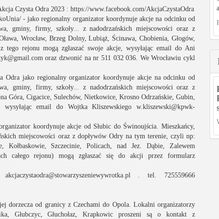
Akcja Czysta Odra 2023 :
https://www.facebook.com/AkcjaCzystaOdra
koUnia/
- jako regionalny organizator koordynuje akcje na odcinku od
wa, gminy, firmy, szkoły... z nadodrzańskich miejscowości oraz z
 Oława, Wrocław, Brzeg Dolny, Lubiąż, Ścinawa, Chobienia, Głogów,
tego rejonu mogą zgłaszać swoje akcje, wysyłając email do Ani
zyk@gmail.com
oraz dzwonić na nr 511 032 036. We Wrocławiu cykl
 Odra jako regionalny organizator koordynuje akcje na odcinku od
wa, gminy, firmy, szkoły... z nadodrzańskich miejscowości oraz z
ona Góra, Cigacice, Sulechów, Nietkowice, Krosno Odrzańskie, Gubin,
e, wysyłając email do Wojtka Kliszewskiego
w.kliszewski@kpwk-
organizator koordynuje akcje od Słubic do Świnoujścia. Mieszkańcy,
zańskich miejscowości oraz z dopływów Odry na tym terenie, czyli np:
e, Kołbaskowie, Szczecinie, Policach, nad Jez. Dąbie, Zalewem
ch całego rejonu) mogą zgłaszać się do akcji przez formularz
a:
akcjaczystaodra@stowarzyszeniewywrotka.pl
. tel. 725559666
j dorzecza od granicy z Czechami do Opola. Lokalni organizatorzy
ika, Głubczyc, Głuchołaz, Krapkowic proszeni są o kontakt z