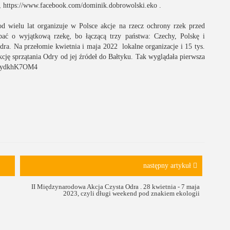
,
https://www.facebook.com/dominik.dobrowolski.eko
.
 wielu lat organizuje w Polsce akcje na rzecz ochrony rzek przed
bać o wyjątkową rzekę, bo łączącą trzy państwa: Czechy, Polskę i
a. Na przełomie kwietnia i maja 2022 lokalne organizacje i 15 tys.
kcję sprzątania Odry od jej źródeł do Bałtyku. Tak wyglądała pierwsza
5kydkhK7OM4
następny artykuł
II Międzynarodowa Akcja Czysta Odra . 28 kwietnia - 7 maja
2023, czyli długi weekend pod znakiem ekologii