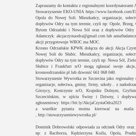
Zapraszamy do kontaktu z regionalnymi koordynatorami 
Stowarzyszenie EKO-UNIA
https://www.facebook.com/E
Opola do Nowej Soli. Mieszkańcy, organizacje, sołect
dopływów Odry na tym terenie, czyli np: Opole, Brzeg,
Bytom Odrzański i Nowa Sól oraz z dopływów Odry z 
Adamczyk:
akcjaczystaodra@gmail.com
lub
anna9adamc
akcji przygotowuje WROC ma MOC.
Krosno Odrzańskie KPWK dołącza do akcji Akcja Czysta
Nowej Soli do Słubic. Mieszkańcy, organizacje, sołect
dopływów Odry na tym terenie, czyli np: Nowa Sól, Ziel
Słubice i Frankfurt n/O mogą zgłaszać swoje akcj
krosnoodrzanskie.pl
lub dzwonić 661 068 040.
Stowarzyszenie Wywrotka ze Szczecina jako regionalny 
organizacje, sołectwa, gminy, firmy, szkoły... z nadodr
Górzycy, Kostrzynie n/O, Krajniku Dolnym, Gryfini
Szczecińskim, w ujściu Świny i Dziwny, i dopływa
zgłoszeniowy:
https://bit.ly/AkcjaCzystaOdra2023
a wszelkie pytania można kierować na mail
,
http://stowarzyszeniewywrotka.pl/
.
Dominik Dobrowolski odpowiada za odcinek Odry oraz je
np: z Raciborza, Kędzierzyna Koźla, Opola, Prudn