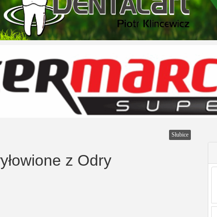
Słubice
wyłowione z Odry