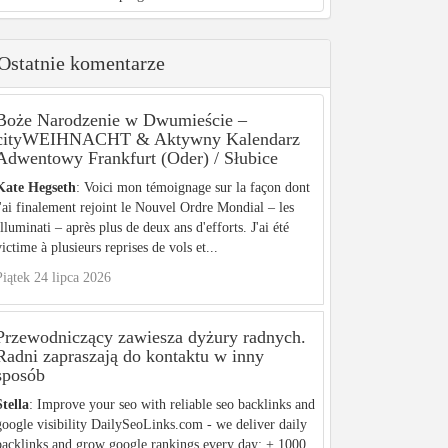
Ostatnie komentarze
Boże Narodzenie w Dwumieście –
cityWEIHNACHT & Aktywny Kalendarz
Adwentowy Frankfurt (Oder) / Słubice
Kate Hegseth
: Voici mon témoignage sur la façon dont
j'ai finalement rejoint le Nouvel Ordre Mondial – les
Illuminati – après plus de deux ans d'efforts. J'ai été
victime à plusieurs reprises de vols et...
Piątek 24 lipca 2026
Przewodniczący zawiesza dyżury radnych.
Radni zapraszają do kontaktu w inny
sposób
Stella
: Improve your seo with reliable seo backlinks and
google visibility DailySeoLinks.com - we deliver daily
backlinks and grow google rankings every day: + 1000