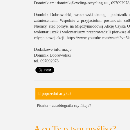
Dominikiem:
dominik@cycling-recycling.eu
, 697092978
Dominik Dobrowolski, wrocławski ekolog i podróżnik od
zaśmieceniem. Wspólnie z przyjaciółmi postanowił zad
Niemcy, stąd pomysł na Międzynarodową Akcję Czysta Odr
wolontariuszek i wolontariuszy przeprowadzili pierwszą a
edycja naszej akcji:
https://www.youtube.com/watch?v=
Dodatkowe informacje
Dominik Dobrowolski
tel. 697092978
poprzedni artykuł
Pisarka – autobiografia czy fikcja?
A co Ty o tym myślisz?