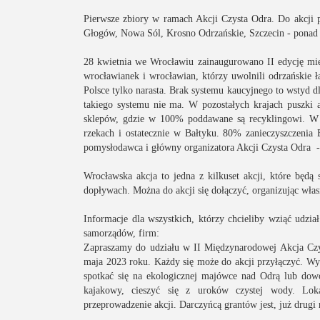
Pierwsze zbiory w ramach Akcji Czysta Odra. Do akcji p
Głogów, Nowa Sól, Krosno Odrzańskie, Szczecin - ponad 20
28 kwietnia we Wrocławiu zainaugurowano II edycję międ
wrocławianek i wrocławian, którzy uwolnili odrzańskie ł
Polsce tylko narasta. Brak systemu kaucyjnego to wstyd d
takiego systemu nie ma. W pozostałych krajach puszki a
sklepów, gdzie w 100% poddawane są recyklingowi. W 
rzekach i ostatecznie w Bałtyku. 80% zanieczyszczenia
pomysłodawca i główny organizatora Akcji Czysta Odra 
Wrocławska akcja to jedna z kilkuset akcji, które będ
dopływach. Można do akcji się dołączyć, organizując wła
Informacje dla wszystkich, którzy chcieliby wziąć udzia
samorządów, firm:
Zapraszamy do udziału w II Międzynarodowej Akcja Czys
maja 2023 roku. Każdy się może do akcji przyłączyć. Wys
spotkać się na ekologicznej majówce nad Odrą lub dow
kajakowy, cieszyć się z uroków czystej wody. Lok
przeprowadzenie akcji. Darczyńcą grantów jest, już drugi 