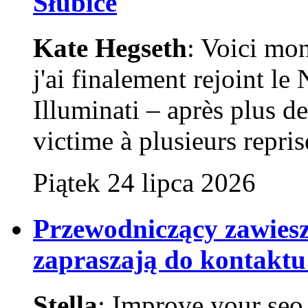
Słubice
Kate Hegseth
: Voici mo
j'ai finalement rejoint l
Illuminati – après plus de 
victime à plusieurs reprise
Piątek 24 lipca 2026
Przewodniczący zawies
zapraszają do kontaktu
Stella
: Improve your seo 