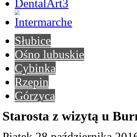
Słubice
Ośno lubuskie
Cybinka
Rzepin
Górzyca
Starosta z wizytą u Bur
Piątek 28 października 201