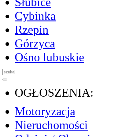
Słubice
Cybinka
Rzepin
Górzyca
Ośno lubuskie
OGŁOSZENIA:
Motoryzacja
Nieruchomości