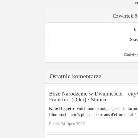
e
Czwartek 6
im
Sła
Godzina
Ostatnie komentarze
Boże Narodzenie w Dwumieście – c
Frankfurt (Oder) / Słubice
Kate Hegseth
: Voici mon témoignage sur la façon 
Illuminati – après plus de deux ans d'efforts. J'ai ét
Piątek 24 lipca 2026