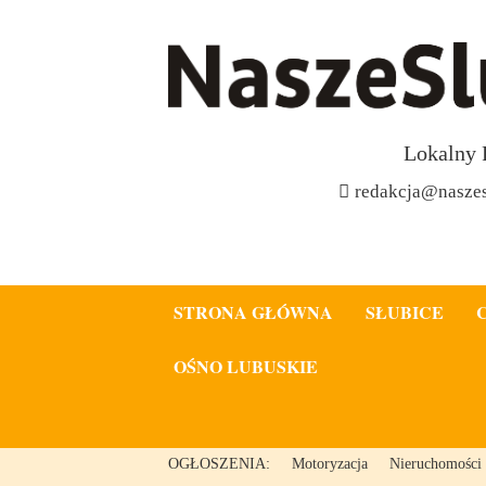
Lokalny 
redakcja@naszes
STRONA GŁÓWNA
SŁUBICE
OŚNO LUBUSKIE
OGŁOSZENIA:
Motoryzacja
Nieruchomości