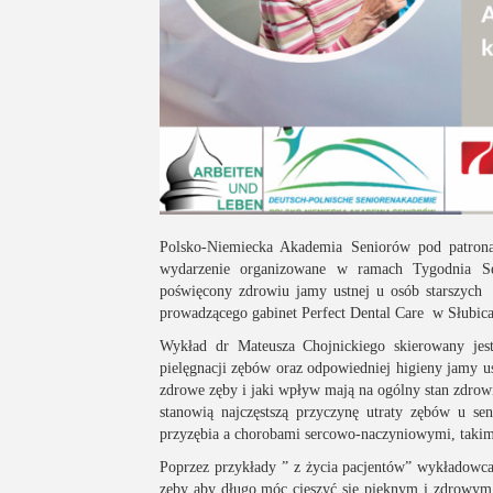
Polsko-Niemiecka Akademia Seniorów pod patron
wydarzenie organizowane w ramach Tygodnia S
poświęcony zdrowiu jamy ustnej u osób starszych 
prowadzącego gabinet Perfect Dental Care w Słubica
Wykład dr Mateusza Chojnickiego skierowany jest 
pielęgnacji zębów oraz odpowiedniej higieny jamy us
zdrowe zęby i jaki wpływ mają na ogólny stan zdrowi
stanowią najczęstszą przyczynę utraty zębów u se
przyzębia a chorobami sercowo-naczyniowymi, takim
Poprzez przykłady ” z życia pacjentów” wykładowca
zęby aby długo móc cieszyć się pięknym i zdrowym 