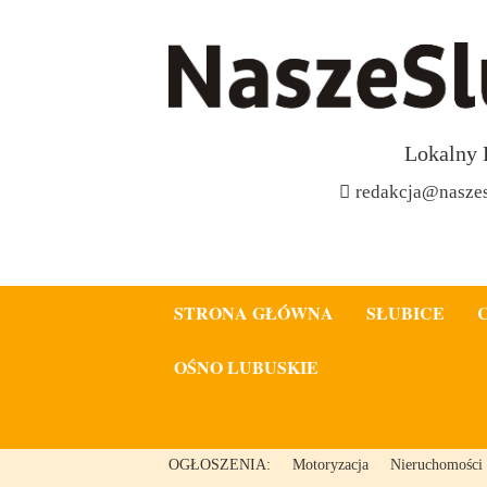
Lokalny 
redakcja@naszes
STRONA GŁÓWNA
SŁUBICE
OŚNO LUBUSKIE
OGŁOSZENIA:
Motoryzacja
Nieruchomości