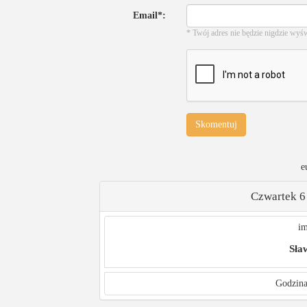
Email*:
* Twój adres nie będzie nigdzie wyś
Skomentuj
e
Czwartek 6
im
Sła
Godzina