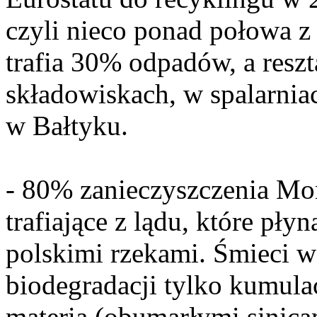
czyli nieco ponad połowa z
trafia 30% odpadów, a reszta
składowiskach, w spalarnia
w Bałtyku.
- 80% zanieczyszczenia Mo
trafiające z lądu, które pł
polskimi rzekami. Śmieci w
biodegradacji tylko kumulac
materią (obumarłymi sinica