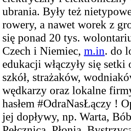
ubrania. Były też nietypowe
rowery, a nawet worek z gr
się ponad 20 tys. wolontari
Czech i Niemiec,
m.in
. do 
edukacji włączyły się setki
szkół, strażaków, wodniakó
wędkarzy oraz lokalne firm
hasłem #OdraNasŁączy ! Op
jej dopływy, np. Warta, Bó
Pełcznica, Płonia, Bystrzy