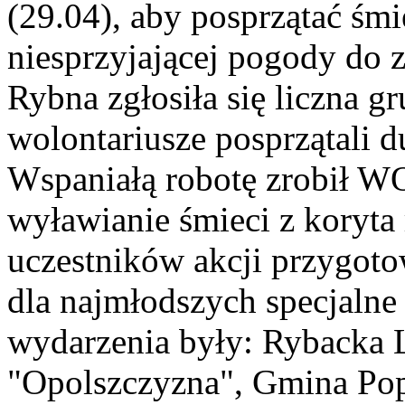
(29.04), aby posprzątać śm
niesprzyjającej pogody do 
Rybna zgłosiła się liczna g
wolontariusze posprzątali 
Wspaniałą robotę zrobił W
wyławianie śmieci z koryta 
uczestników akcji przygoto
dla najmłodszych specjalne
wydarzenia były: Rybacka 
"Opolszczyzna", Gmina Pop