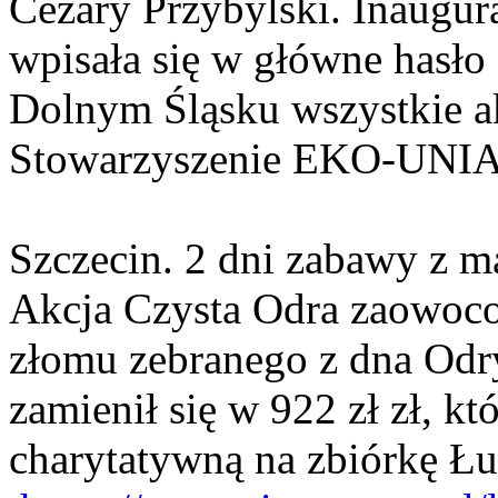
Cezary Przybylski. Inaugur
wpisała się w główne hasło
Dolnym Śląsku wszystkie a
Stowarzyszenie EKO-UNIA
Szczecin. 2 dni zabawy z 
Akcja Czysta Odra zaowoco
złomu zebranego z dna Odry
zamienił się w 922 zł zł, k
charytatywną na zbiórkę Ł