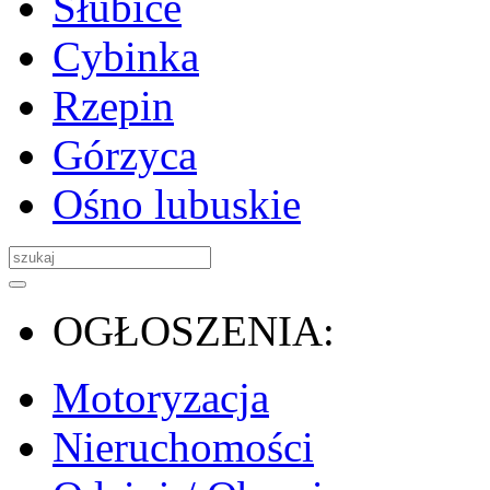
Słubice
Cybinka
Rzepin
Górzyca
Ośno lubuskie
OGŁOSZENIA:
Motoryzacja
Nieruchomości