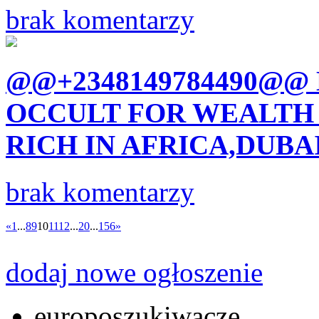
brak komentarzy
@@+2348149784490@@
OCCULT FOR WEALTH 
RICH IN AFRICA,DUBAI
brak komentarzy
«
1
...
8
9
10
11
12
...
20
...
156
»
dodaj nowe ogłoszenie
europoszukiwacze