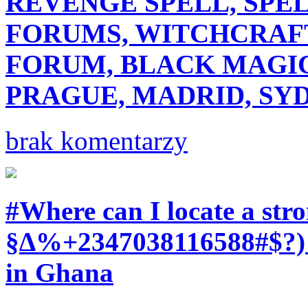
REVENGE SPELL, SPE
FORUMS, WITCHCRAFT
FORUM, BLACK MAGIC
PRAGUE, MADRID, SYD
brak komentarzy
#Where can I locate a str
§∆%+2347038116588#$?) f
in Ghana