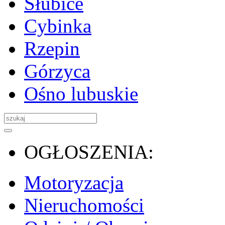
Słubice
Cybinka
Rzepin
Górzyca
Ośno lubuskie
OGŁOSZENIA:
Motoryzacja
Nieruchomości