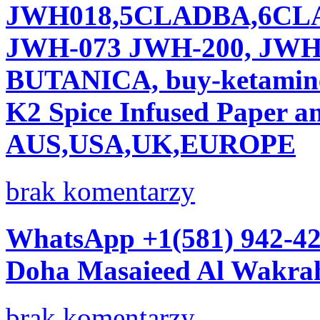
JWH018,5CLADBA,6CL
JWH-073 JWH-200, JWH
BUTANICA, buy-ketamine
K2 Spice Infused Paper a
AUS,USA,UK,EUROPE
brak komentarzy
WhatsApp +1(581) 942-42
Doha Masaieed Al Wakra
brak komentarzy