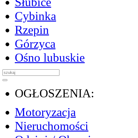
Słubice
Cybinka
Rzepin
Górzyca
Ośno lubuskie
OGŁOSZENIA:
Motoryzacja
Nieruchomości