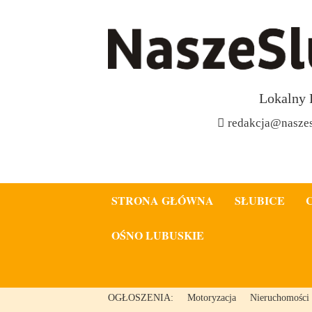
Lokalny 
redakcja@naszes
STRONA GŁÓWNA
SŁUBICE
OŚNO LUBUSKIE
OGŁOSZENIA:
Motoryzacja
Nieruchomości