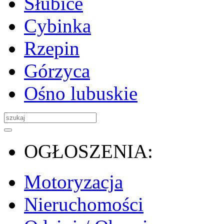
Słubice
Cybinka
Rzepin
Górzyca
Ośno lubuskie
OGŁOSZENIA:
Motoryzacja
Nieruchomości