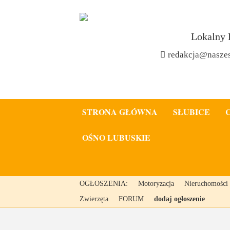
Lokalny 
redakcja@naszes
STRONA GŁÓWNA
SŁUBICE
OŚNO LUBUSKIE
OGŁOSZENIA:
Motoryzacja
Nieruchomości
Zwierzęta
FORUM
dodaj ogłoszenie