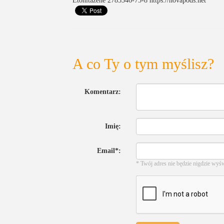
Etonitazene 2785346-75-8 https://novapods.net
A co Ty o tym myślisz?
Komentarz:
Imię:
Email*:
* Twój adres nie będzie nigdzie wyś