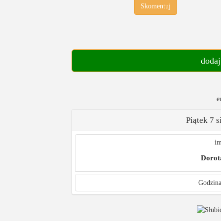
Skomentuj
dodaj
e
Piątek 7 
im
Dorot
Godzina