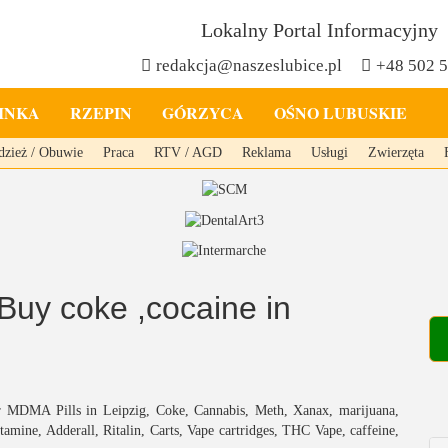
Lokalny Portal Informacyjny
redakcja@naszeslubice.pl
+48 502 
INKA
RZEPIN
GÓRZYCA
OŚNO LUBUSKIE
dzież / Obuwie
Praca
RTV / AGD
Reklama
Usługi
Zwierzęta
uy coke ,cocaine in
 MDMA Pills in Leipzig, Coke, Cannabis, Meth, Xanax, marijuana,
ine, Adderall, Ritalin, Carts, Vape cartridges, THC Vape, caffeine,