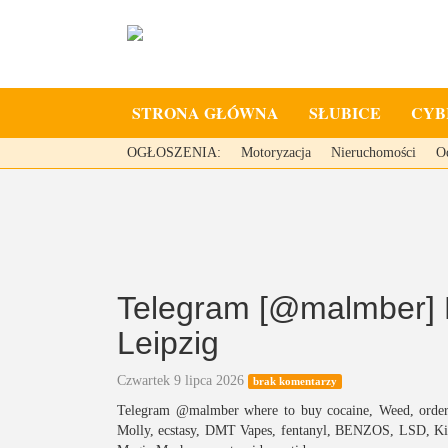
STRONA GŁÓWNA
SŁUBICE
CYB
OGŁOSZENIA:
Motoryzacja
Nieruchomości
O
Telegram [@malmber] B
Leipzig
Czwartek 9 lipca 2026
brak komentarzy
Telegram @malmber where to buy cocaine, Weed, order
Molly, ecstasy, DMT Vapes, fentanyl, BENZOS, LSD, Kitam