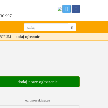
530 997
FORUM
dodaj ogłoszenie
dodaj nowe ogłoszenie
europoszukiwacze