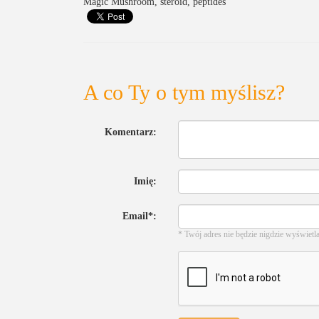
Magic Mushroom, steroid, peptides
A co Ty o tym myślisz?
Komentarz:
Imię:
Email*:
* Twój adres nie będzie nigdzie wyświetl