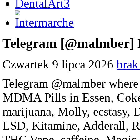
Telegram [@malmber] B
Czwartek 9 lipca 2026
brak
Telegram @malmber where t
MDMA Pills in Essen, Coke
marijuana, Molly, ecstasy
LSD, Kitamine, Adderall, Rit
THC Vape, caffeine, Magic 