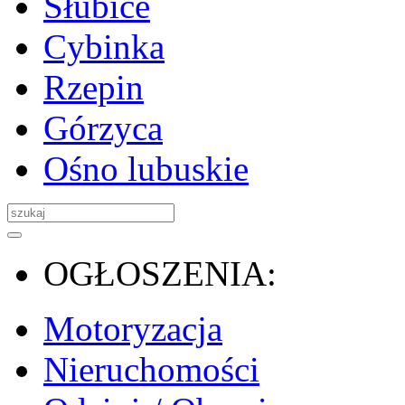
Słubice
Cybinka
Rzepin
Górzyca
Ośno lubuskie
OGŁOSZENIA:
Motoryzacja
Nieruchomości