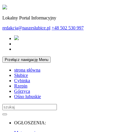
Lokalny Portal Informacyjny
redakcja@naszeslubice.pl
+48 502 530 997
Przełącz nawigację
Menu
strona główna
Słubice
Cybinka
Rzepin
Górzyca
Ośno lubuskie
OGŁOSZENIA: