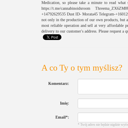
Medication, so please take a minute to read what s
https://t.me/cannabinoidsroom Threema_ZX6
+14792629535 Dust ID- Morata45 Telegram-+1601207
not only in the production of our own products, but al
most reliable operation and sell at very affordable p
delivery to our customer's address. Please request a q
A co Ty o tym myślisz?
Komentarz:
Imię:
Email*:
* Twój adres nie będzie nigdzie wyś