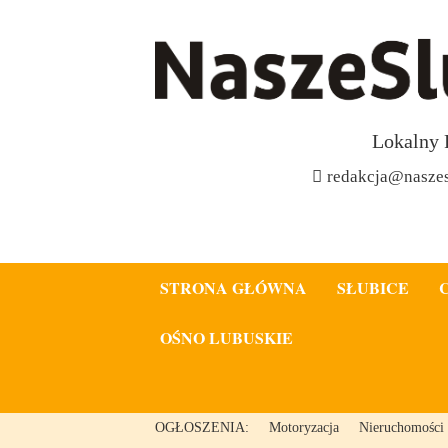
Lokalny 
redakcja@naszes
STRONA GŁÓWNA
SŁUBICE
OŚNO LUBUSKIE
OGŁOSZENIA:
Motoryzacja
Nieruchomości