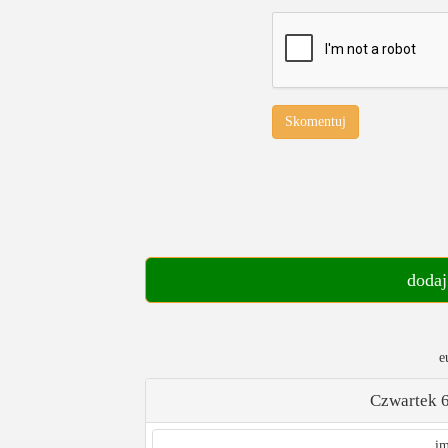
Skomentuj
dodaj
e
Czwartek 6
im