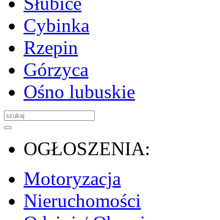
Słubice
Cybinka
Rzepin
Górzyca
Ośno lubuskie
OGŁOSZENIA:
Motoryzacja
Nieruchomości