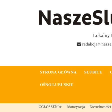
Lokalny 
redakcja@naszes
STRONA GŁÓWNA
SŁUBICE
OŚNO LUBUSKIE
OGŁOSZENIA:
Motoryzacja
Nieruchomości