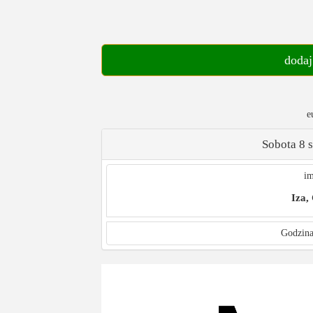
dodaj
e
Sobota 8 
im
Iza,
Godzina