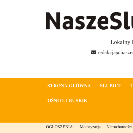
Lokalny 
redakcja@naszes
STRONA GŁÓWNA
SŁUBICE
OŚNO LUBUSKIE
OGŁOSZENIA:
Motoryzacja
Nieruchomości