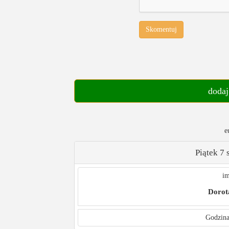
Skomentuj
dodaj
e
Piątek 7 
im
Dorot
Godzina