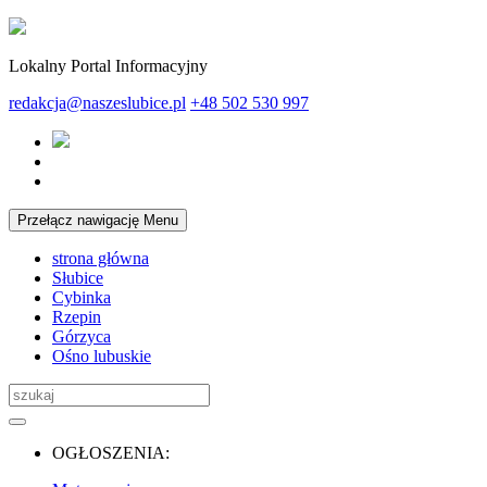
Lokalny Portal Informacyjny
redakcja@naszeslubice.pl
+48 502 530 997
Przełącz nawigację
Menu
strona główna
Słubice
Cybinka
Rzepin
Górzyca
Ośno lubuskie
OGŁOSZENIA: