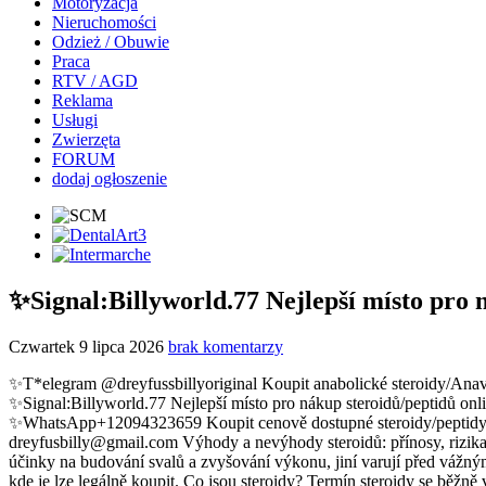
Motoryzacja
Nieruchomości
Odzież / Obuwie
Praca
RTV / AGD
Reklama
Usługi
Zwierzęta
FORUM
dodaj ogłoszenie
✨Signal:Billyworld.77 Nejlepší místo pro 
Czwartek 9 lipca 2026
brak komentarzy
✨T*elegram @dreyfussbillyoriginal Koupit anabolické steroidy/Anavar a peptidy online Česká republika ✨WhatsApp+12094323659 Koupit steroidy/Test E/Peptidy na prodej online Česká republika ✨Signal:Billyworld.77 Nejlepší místo pro nákup steroidů/peptidů online Česká republika ✨T*elegram @dreyfussbillyoriginal Kde bezpečně koupit steroidní vybavení/peptidy online Česká republika ✨WhatsApp+12094323659 Koupit cenově dostupné steroidy/peptidy online Česká republika https://t.me/farmamedhome WhatsApp+12094323659$/Telegram:dreyfussbillyoriginal Signal +16157848261 dreyfusbilly@gmail.com Výhody a nevýhody steroidů: přínosy, rizika a legální možnosti nákupu Steroidy jsou široce diskutovány v kruzích fitness, kulturistiky a medicíny. Zatímco někteří lidé chválí jejich účinky na budování svalů a zvyšování výkonu, jiní varují před vážnými zdravotními riziky a právními důsledky. Před zvážením jejich použití je nezbytné porozumět výhodám a nevýhodám steroidů a také tomu, kde je lze legálně koupit. Co jsou steroidy? Termín steroidy se běžně vztahuje na anabolicko-androgenní steroidy (AAS), což jsou syntetické verze hormonu testosteronu. V lékařství se steroidy předepisují k léčbě stavů, jako je opožděná puberta, onemocnění způsobující úbytek svalové hmoty, hormonální nerovnováha a určité typy anémie. Mimo lékařské použití se často zneužívají ke zvýšení růstu svalů a sportovního výkonu. Výhody steroidů Při užívání pod lékařským dohledem mohou steroidy přinést několik výhod: 1. Zvýšení svalové hmoty a síly Steroidy zvyšují syntézu bílkovin, což umožňuje svalům rychlejší regeneraci a růst. Proto se někdy předepisují pacientům trpícím ztrátou svalové hmoty v důsledku nemoci. 2. Zkrácení doby zotavení Steroidy snižují odbourávání svalů a zánět, což pomáhá tělu rychleji se zotavit ze zranění nebo operací, pokud je to lékařsky indikováno. 3. Zvýšení hustoty kostí Některé steroidy mohou zvýšit hustotu kostních minerálů, čímž snižují riziko zlomenin u pacientů se specifickými zdravotními stavy. 4. Terapeutické lékařské použití Lékaři předepisují steroidy k léčbě: Hormonálních poruch Opožděné puberty Chronických onemocnění způsobujících úbytek hmotnosti Některých autoimunitních a zánětlivých onemocnění V těchto případech výhody často převažují nad riziky díky kontrolovanému dávkování a sledování. Nevýhody steroidů Užívání steroidů bez lékařského nebo nekontrolovaného užití s ​​sebou nese významná zdravotní rizika, zejména při zneužívání nebo dlouhodobém užívání. 1. Hormonální nerovnováha Steroidy mohou narušit přirozenou produkci hormonů, což vede k: Snížení přirozeného testosteronu Zmenšení varlat Neplodnosti Růstu prsní tkáně u mužů (gynekomastie) 2. Kardiovaskulárním problémům Zneužívání steroidů zvyšuje riziko: Vysokého krevního tlaku Infarktů Mrtvice Abnormálních hladin cholesterolu 3. Poškození jater a ledvin Perorální steroidy jsou zejména spojovány s jaterní toxicitou a dlouhodobým poškozením orgánů. 4. Účinky na duševní zdraví Psychologické vedlejší účinky mohou zahrnovat: Agresi a podrážděnost („steroidní vztek“) Úzkost a deprese Výkyvy nálad Závislost a abstinenční příznaky 5. Právní a etické otázky V mnoha zemích jsou anabolické steroidy kontrolovanými látkami. Vlastnictví nebo distribuce bez lékařského předpisu může vést k pokutám, zákazu sportovní činnosti nebo trestnímu stíhání. Kde legálně koupit steroidy Toto je jedna z nejvyhledávanějších otázek online a je důležité si ujasnit: jediný bezpečný a legální způsob, jak si koupit a