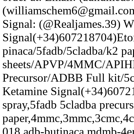
(williamschem6@gmail.com
Signal: (@Realjames.39) 
Signal(+34)607218704)Etom
pinaca/5fadb/5cladba/k2 pa
sheets/APVP/4MMC/API
Precursor/ADBB Full kit/5cl
Ketamine Signal(+34)60721
spray,5fadb 5cladba precurs
paper,4mmc,3mmc,3cmc,4cm
018,adb-butinaca,mdmb-4en