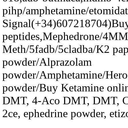
pihp/amphetamine/etomida
Signal(+34)607218704)Bu
peptides,Mephedrone/4
Meth/5fadb/5cladba/K2 pape
powder/Alprazolam
powder/Amphetamine/Hero
powder/Buy Ketamine onli
DMT, 4-Aco DMT, DMT, Coca
2ce, ephedrine powder, eti