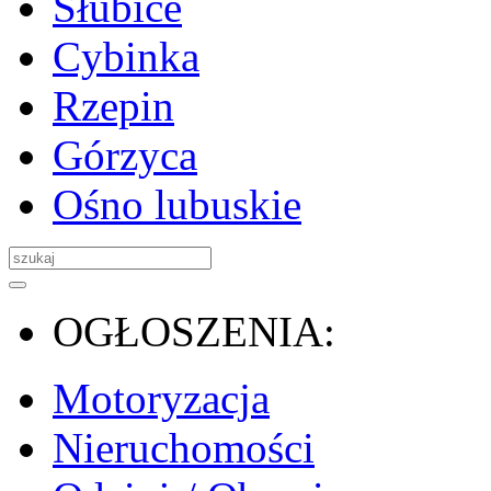
Słubice
Cybinka
Rzepin
Górzyca
Ośno lubuskie
OGŁOSZENIA:
Motoryzacja
Nieruchomości