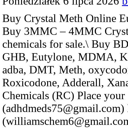
Poniedziałek 6 lipca 2026
b
Buy Crystal Meth Online 
Buy 3MMC – 4MMC Crystals
chemicals for sale.\ Buy 
GHB, Eutylone, MDMA, Ke
adba, DMT, Meth, oxycodon
Roxicodone, Adderall, Xana
Chemicals (RC) Place your 
(adhdmeds75@gmail.com) 
(williamschem6@gmail.com