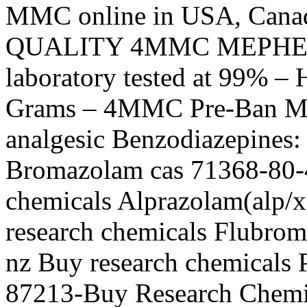
MMC online in USA, Canad
QUALITY 4MMC MEPHEDR
laboratory tested at 99% – 
Grams – 4MMC Pre-Ban Mep
analgesic Benzodiazepines:
Bromazolam cas 71368-80-4
chemicals Alprazolam(alp/
research chemicals Flubrom
nz Buy research chemicals
87213-Buy Research Chemic