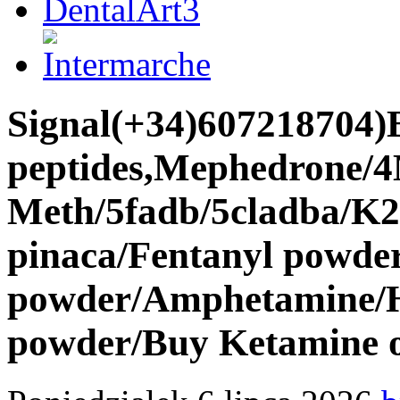
Signal(+34)607218704)
peptides,Mephedron
Meth/5fadb/5cladba/K2
pinaca/Fentanyl powde
powder/Amphetamine/
powder/Buy Ketamine 